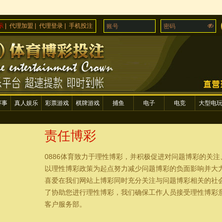
示
|
代理加盟
|
代理登录
|
手机投注
赛事
真人娱乐
彩票游戏
棋牌游戏
捕鱼
电子
电竞
大型电
责任博彩
0886体育致力于理性博彩，并积极促进对问题博彩的关注
以理性博彩政策为起点努力减少问题博彩的负面影响并大
喜爱在我们网站上博彩同时充分关注与问题博彩相关的社
了协助您进行理性博彩，我们确保工作人员接受理性博彩
客户服务部。