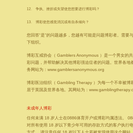
争执、挫折或失望使您想要进行博彩吗？
博彩使您感觉消沉或有自杀倾向？
您回答“是”的问题越多，您越有可能是问题博彩者。需要
下组织。
博彩互戒协会（ Gamblers Anonymous ）是一个
彩问题，并帮助解决其他博彩强迫症者的问题。世界各地
务网站为：www.gamblersanonymous.org
博彩医治组织（ Gambling Therapy ）为每一个
居于英国及世界各地。其网站为：www.gamblingtherapy.o
未成年人博彩
任何未满 18 岁人士在0886体育开户或博彩均属违法。 
对所有使用 18 岁以下青少年可用的存款方式的客户执
方式。 请注意任何 18 岁以下人士若被发现使用这个网