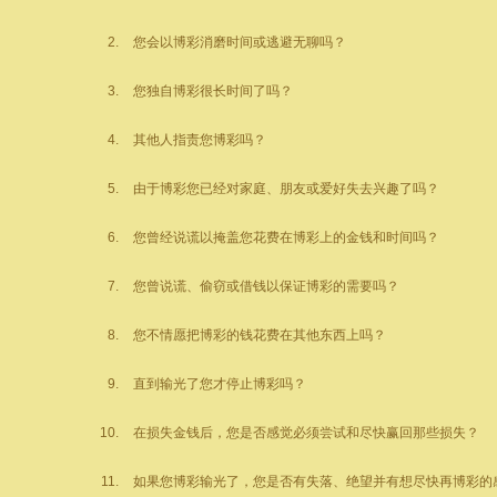
您会以博彩消磨时间或逃避无聊吗？
您独自博彩很长时间了吗？
其他人指责您博彩吗？
由于博彩您已经对家庭、朋友或爱好失去兴趣了吗？
您曾经说谎以掩盖您花费在博彩上的金钱和时间吗？
您曾说谎、偷窃或借钱以保证博彩的需要吗？
您不情愿把博彩的钱花费在其他东西上吗？
直到输光了您才停止博彩吗？
在损失金钱后，您是否感觉必须尝试和尽快赢回那些损失？
如果您博彩输光了，您是否有失落、绝望并有想尽快再博彩的