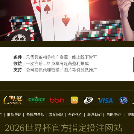
条件
：只需具备相关推广资源，线上线下皆可
收益
：一次注册，终身享有超高盈利抽成
支持
：公司提供代理链接／图片等资源做推广
们
|
取款帮助
|
条规与条款
|
常见问题
|
合作伙伴
|
联系我们
|
自助中心
｜
防