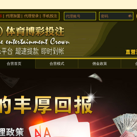
示
|
代理加盟
|
代理登录
|
手机投注
合营首页
合营模式
佣金政策