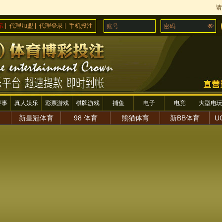
请记住
示
|
代理加盟
|
代理登录
|
手机投注
赛事
真人娱乐
彩票游戏
棋牌游戏
捕鱼
电子
电竞
大型电
新皇冠体育
98 体育
熊猫体育
新BB体育
U