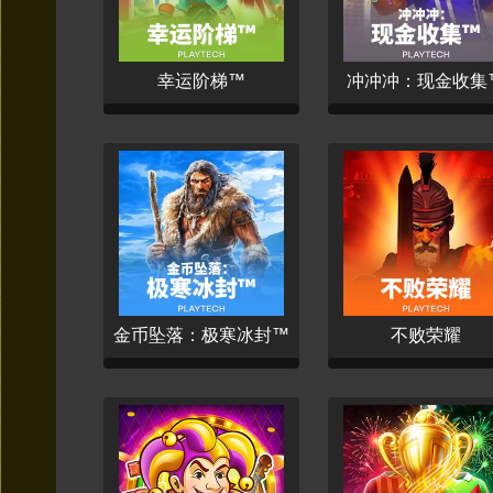
幸运阶梯™
冲冲冲：现金收集
立刻开始
立刻开始
金币坠落：极寒冰封™
不败荣耀
立刻开始
立刻开始