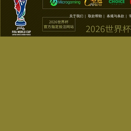
关于我们
|
取款帮助
|
条规与条款
|