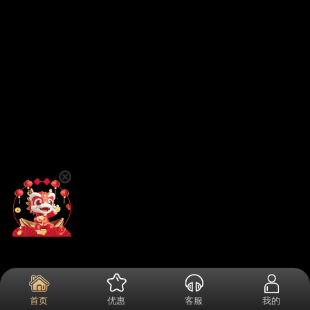
首页
优惠
客服
我的